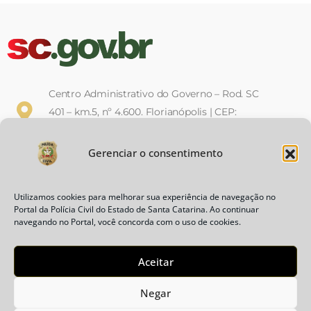
Centro Administrativo do Governo – Rod. SC
401 – km.5, nº 4.600. Florianópolis | CEP:
88032-900
Gerenciar o consentimento
Horário de Expediente: Das 12h às
19h, de segunda a sexta-feira
Utilizamos cookies para melhorar sua experiência de navegação no
(Decreto Nº 1.410 de 18 de Dezembro de 2017)
Portal da Polícia Civil do Estado de Santa Catarina. Ao continuar
navegando no Portal, você concorda com o uso de cookies.
Política de Privacidade
Aceitar
Negar