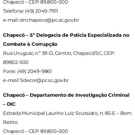
Chapecó – CEP: 89.800-000
Telefone: (49) 2049-7911
e-mail:
drrchapeco@pc.sc.gov.br
Chapecó – 5ª Delegacia de Polícia Especializada no
Combate à Corrupção
Rua Uruguai, n.º 39-D, Centro, Chapecó/SC, CEP:
89802-500
Fone: (49) 2049-9861
e-mail:
5decor@pc.sc.gov.br
Chapecó – Departamento de Investigação Criminal
– DIC
Estrada Municipal Laurino Luiz Scussiato, n. 85-E – Bom
Retiro
Chapecó – CEP: 89.800-000