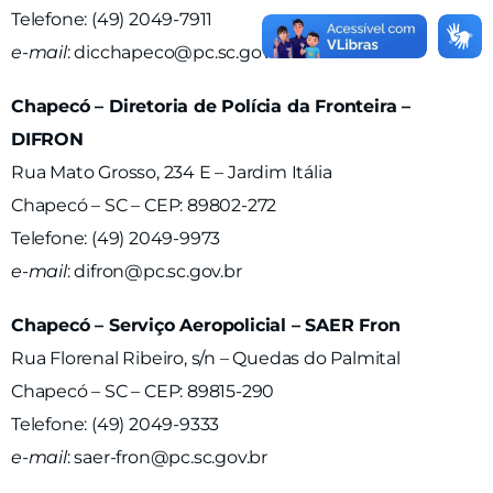
Telefone: (49) 2049-7911
e-mail
:
dicchapeco@pc.sc.gov.br
Chapecó – Diretoria de Polícia da Fronteira –
DIFRON
Rua Mato Grosso, 234 E – Jardim Itália
Chapecó – SC – CEP: 89802-272
Telefone: (49) 2049-9973
e-mail
:
difron@pc.sc.gov.br
Chapecó – Serviço Aeropolicial – SAER Fron
Rua Florenal Ribeiro, s/n – Quedas do Palmital
Chapecó – SC – CEP: 89815-290
Telefone: (49) 2049-9333
e-mail
:
saer-fron@pc.sc.gov.br