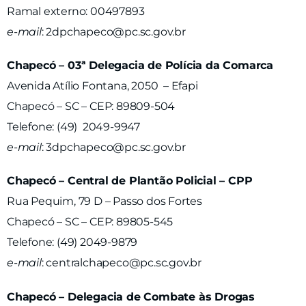
Ramal externo: 00497893
e-mail
:
2dpchapeco@pc.sc.gov.br
Chapecó – 03ª Delegacia de Polícia da Comarca
Avenida Atílio Fontana, 2050 – Efapi
Chapecó – SC – CEP: 89809-504
Telefone: (49) 2049-9947
e-mail
:
3dpchapeco@pc.sc.gov.br
Chapecó – Central de Plantão Policial – CPP
Rua Pequim, 79 D – Passo dos Fortes
Chapecó – SC – CEP: 89805-545
Telefone: (49) 2049-9879
e-mail
:
centralchapeco@pc.sc.gov.br
Chapecó – Delegacia de Combate às Drogas