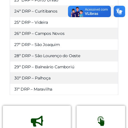
23ª DRP – Porto União
24ª DRP – Curitibanos
25ª DRP – Videira
26ª DRP – Campos Novos
27ª DRP – São Joaquim
28ª DRP – São Lourenço do Oeste
29ª DRP – Balneário Camboriú
30ª DRP – Palhoça
31ª DRP – Maravilha