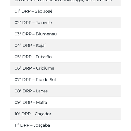
01ª DRP – São José
02ª DRP – Joinville
03ª DRP – Blumenau
04ª DRP – Itajaí
05ª DRP – Tubarão
06ª DRP – Criciúma
07ª DRP – Rio do Sul
08ª DRP – Lages
09ª DRP – Mafra
10ª DRP – Caçador
11ª DRP – Joaçaba