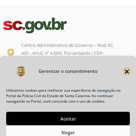
Centro Administrativo do Governo – Rod. SC
401 – km.5, nº 4.600. Florianópolis | CEP:
88032-900
Gerenciar o consentimento
Horário de Expediente: Das 12h às
19h, de segunda a sexta-feira
Utilizamos cookies para melhorar sua experiência de navegação no
(Decreto Nº 1.410 de 18 de Dezembro de 2017)
Portal da Polícia Civil do Estado de Santa Catarina. Ao continuar
navegando no Portal, você concorda com o uso de cookies.
Política de Privacidade
Aceitar
Negar