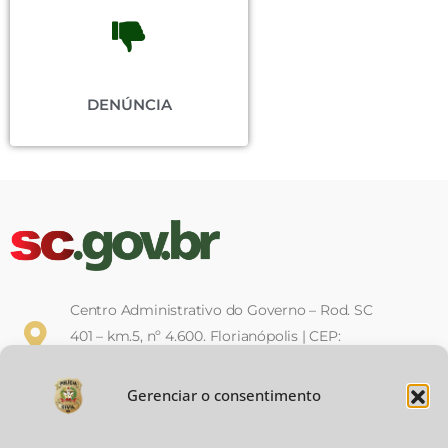
DENÚNCIA
Centro Administrativo do Governo – Rod. SC
401 – km.5, nº 4.600. Florianópolis | CEP:
88032-900
Gerenciar o consentimento
Horário de Expediente: Das 12h às
19h, de segunda a sexta-feira