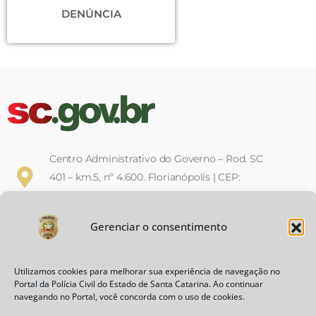
DENÚNCIA
Centro Administrativo do Governo – Rod. SC
401 – km.5, nº 4.600. Florianópolis | CEP:
88032-900
Gerenciar o consentimento
Horário de Expediente: Das 12h às
19h, de segunda a sexta-feira
(Decreto Nº 1.410 de 18 de Dezembro de 2017)
Utilizamos cookies para melhorar sua experiência de navegação no
Portal da Polícia Civil do Estado de Santa Catarina. Ao continuar
navegando no Portal, você concorda com o uso de cookies.
Política de Privacidade